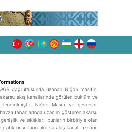
 Formations
GGB doğrultusunda uzanan Niğde masifini
 akarsu akış kanallarında görülen büklüm ve
lendirilmiştir. Niğde Masifi ve çevresini
ı havza tabanlarında uzanım gösteren akarsu
nişlik ve sıklıkları, bunların birbiriyle olan
ografik unsurların akarsu akış kanalı üzerine