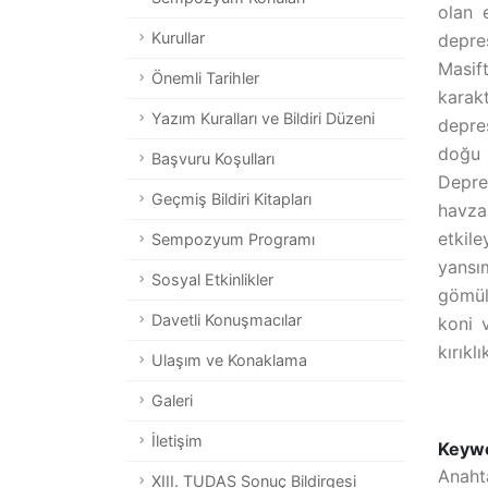
olan e
Kurullar
depres
Masif
Önemli Tarihler
karak
Yazım Kuralları ve Bildiri Düzeni
depre
doğu 
Başvuru Koşulları
Depres
Geçmiş Bildiri Kitapları
havza
etkil
Sempozyum Programı
yansı
Sosyal Etkinlikler
gömül
Davetli Konuşmacılar
koni 
kırıkl
Ulaşım ve Konaklama
Galeri
İletişim
Keyw
Anaht
XIII. TUDAS Sonuç Bildirgesi