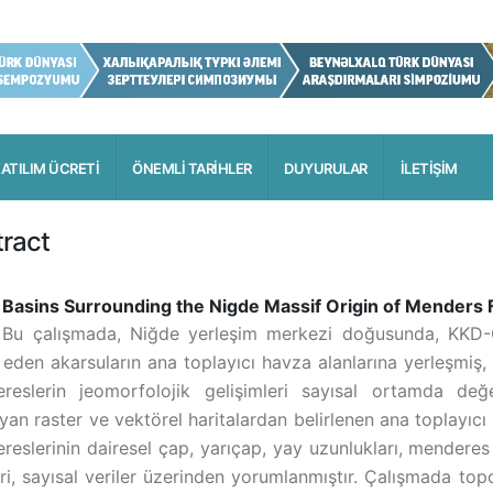
ATILIM ÜCRETİ
ÖNEMLİ TARİHLER
DUYURULAR
İLETİŞİM
ract
e Basins Surrounding the Nigde Massif Origin of Menders
 Bu çalışmada, Niğde yerleşim merkezi doğusunda, KKD-
 eden akarsuların ana toplayıcı havza alanlarına yerleşmiş,
reslerin jeomorfolojik gelişimleri sayısal ortamda değer
yan raster ve vektörel haritalardan belirlenen ana toplayıc
eslerinin dairesel çap, yarıçap, yay uzunlukları, menderes ge
leri, sayısal veriler üzerinden yorumlanmıştır. Çalışmada top