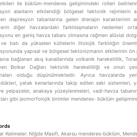
tkileri ile büklüm-menderes gelişimindeki rolleri belirlen
yon alanların etkilendiği bölgesel tektonik rejimlerin akı
ten depresyon tabanlarına gelen drenajın karakterinin
terin diğer havzalardaki farklılaşmaların nedenleri or
syonu en geniş havza tabanı olmasına rağmen alüvial dol
ve batı da yükselen kütlelerin litolojik farklılığın öne
yonunda yapısal ve bölgesel tektonizmanın etkilerinin ön p
sına bağlanan akış kanallarında volkanik hareketlilik, To
eyen Bolkar Dağları tektonik hareketliliği ve onun çev
maları olduğu düşünülmektedir. Ayrıca havzalarda yerle
dükleri, yatak kenarlarında takip edilen seki sistemleri,
ve yelpazeler, anakaya yüzeylenmeleri, vadi-havza tabanın
ıkları gibi jeomorfolojik birimler menderes- büklüm gelişimin
ords
ar Kelimeler: Niğde Masifi, Akarsu menderes-büklüm, Mender