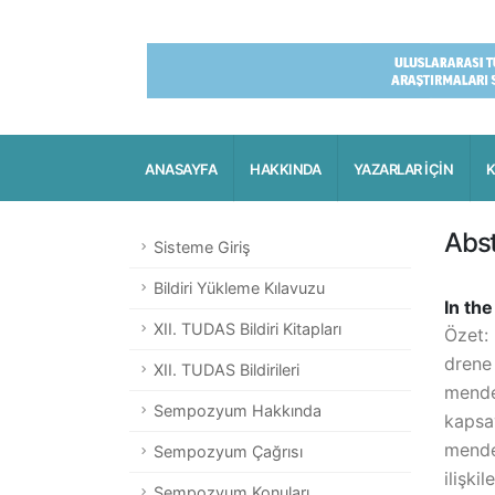
ANASAYFA
HAKKINDA
YAZARLAR İÇİN
K
Abst
Sisteme Giriş
Bildiri Yükleme Kılavuzu
In th
XII. TUDAS Bildiri Kitapları
Özet:
drene
XII. TUDAS Bildirileri
mende
Sempozyum Hakkında
kapsa
mender
Sempozyum Çağrısı
ilişki
Sempozyum Konuları