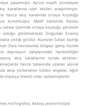
meye çalışılmıştır. Ayrıca masifi çevreleyen
ş kanallarına olan etkileri araştırılmıştır.
 ana havza akış kanalında ortaya koyduğu
taya konulmuştur. Masif batısında Karasu
gu sahası üzerinde ortaya koyduğu görünüm
mli olduğu görülmektedir. Doğudaki Ecemiş
lana çıktığı görülür. Kuzeyde Sultan Sazlığı
raman Dere havzasında bölgeyi geniş ölçüde
re depresyon sahalarındaki hareketliliğin
şmiş akış kanallarının içinde aktıkları-
 yamaçlarda havza tabanında uzanan alüvial
da akışı yönlendiren kütlevi engeller, eğim
de oldukça önemli roller üstlenmişlerdir.
es morfografisi, Akarsu jeomorfolojisi